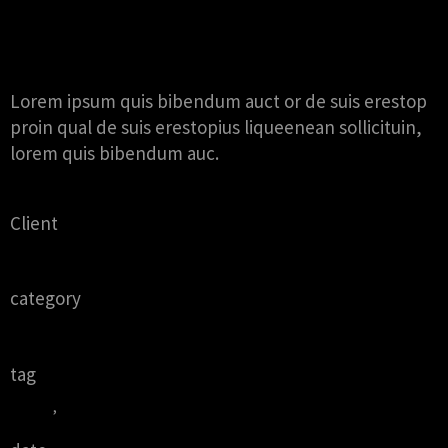
WHAAAAT?
Lorem ipsum quis bibendum auct or de suis erestop
proin qual de suis erestopius liqueenean sollicituin,
lorem quis bibendum auc.
Client
QODE INTERACTIVE
category
BRANDING
tag
COLOR
MILK