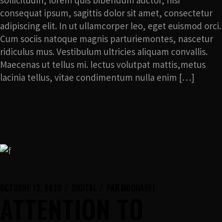
sollicitudin, lorem quis bibendum auctor, nisi
consequat ipsum, sagittis dolor sit amet, consectetur
adipiscing elit. In ut ullamcorper leo, eget euismod orci.
Cum sociis natoque magnis parturiemontes, nascetur
ridiculus mus. Vestibulum ultricies aliquam convallis.
Maecenas ut tellus mi. lectus volutpat mattis,metus
lacinia tellus, vitae condimentum nulla enim […]
OCTOBRE 13, 2020
DIGITAL
PAR
M0UHABEJ
ATTENTION TO