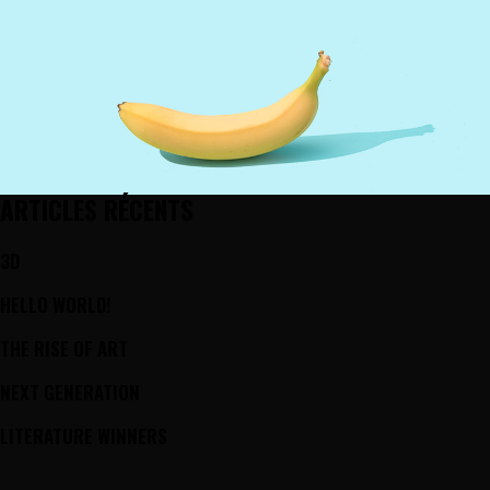
ARTICLES RÉCENTS
3D
HELLO WORLD!
THE RISE OF ART
NEXT GENERATION
LITERATURE WINNERS