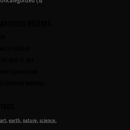
Uncategorized
(3)
ARTICLES RÉCENTS
3D
HELLO WORLD!
THE RISE OF ART
NEXT GENERATION
LITERATURE WINNERS
TAGS
art
earth
nature
science