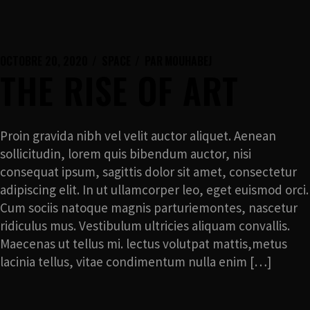
Skip
to
content
OCTOBRE 20, 2020
SPACE
PAR
M0UHABEJ
THE RISE OF ART
Proin gravida nibh vel velit auctor aliquet. Aenean
sollicitudin, lorem quis bibendum auctor, nisi
consequat ipsum, sagittis dolor sit amet, consectetur
adipiscing elit. In ut ullamcorper leo, eget euismod orci.
Cum sociis natoque magnis parturiemontes, nascetur
ridiculus mus. Vestibulum ultricies aliquam convallis.
Maecenas ut tellus mi. lectus volutpat mattis,metus
lacinia tellus, vitae condimentum nulla enim […]